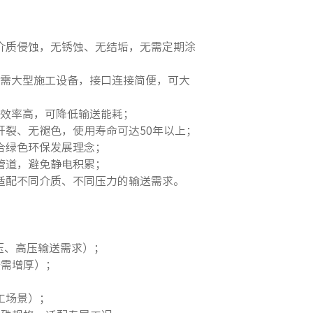
介质侵蚀，无锈蚀、无结垢，无需定期涂
无需大型施工设备，接口连接简便，可大
送效率高，可降低输送能耗；
裂、无褪色，使用寿命可达50年以上；
合绿色环保发展理念；
管道，避免静电积累；
适配不同介质、不同压力的输送需求。
中压、高压输送需求）；
按需增厚）；
工场景）；