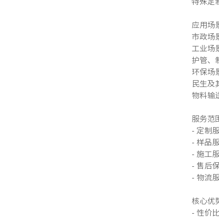
特殊定
应用场
市政场
工业场
护管、
环保场
民生及
物料输
服务范
- 定
- 样
- 施
- 售
- 物
核心优
- 性