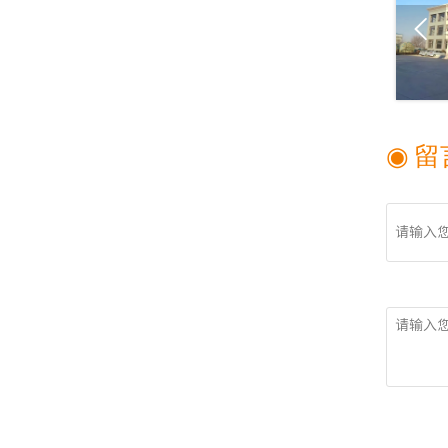

◉ 留
姓名
留言