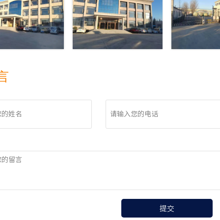
言
电话
提交