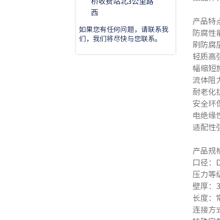
桥收费站北3公里路
西
产品特
如果您有任何问题，请联系我
防腐性
们，我们将尽快与您联系。
刷防腐
轻质高
幅缩短
流体阻
耐老化
安全环
电绝缘
适配性
产品规
口径：D
压力等级
壁厚：
长度：
连接方