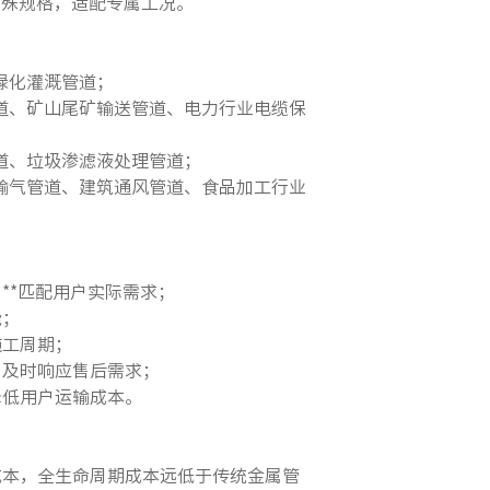
特殊规格，适配专属工况。
绿化灌溉管道；
道、矿山尾矿输送管道、电力行业电缆保
道、垃圾渗滤液处理管道；
输气管道、建筑通风管道、食品加工行业
**匹配用户实际需求；
能；
施工周期；
，及时响应售后需求；
降低用户运输成本。
成本，全生命周期成本远低于传统金属管