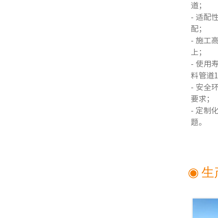
道；
- 适
配；
- 施
上；
- 使
料管道1
- 安
要求；
- 定
题。
◉ 