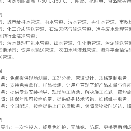
制：可定制耐高温（-50℃-150℃）、阻燃、抗静电、食品级等
景
景：城市给排水管道、雨水管道、污水管道、再生水管道、市政
景：化工介质输送管道、石油天然气输送管道、冶金废水处理管
制药行业洁净管道；
景：污水处理厂进水管道、出水管道、生化池管道、污泥输送管
其他场景：饮用水输送管道、农田水利灌溉管道、海洋平台输油
送管道。
围
制服务：免费提供现场测量、工况分析、管道设计、规格定制服务，
品服务：支持免费拿样、样品检测，让用户直观了解产品质量与性
工服务：提供专业安装指导、现场施工协助，解决施工难题，缩短
后保障：质保年限可按需约定，提供终身技术咨询、维修维护服务
流服务：全国配送，按需提供上门送货服务，保障货物及时送达，
势
价比突出：一次性投入，终身免维护，无除锈、防腐、更换等后期