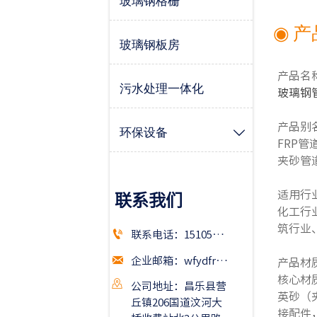
玻璃钢格栅
◉ 
玻璃钢板房
产品名
污水处理一体化
玻璃钢
产品别
环保设备

FRP
夹砂管
适用行
联系我们
化工行
筑行业

联系电话：15105367999

企业邮箱：wfydfrp@163.com
产品材
核心材

公司地址：昌乐县营
英砂（
丘镇206国道汶河大
接配件