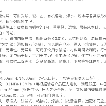
点
能优异：可耐受酸、碱、盐、有机溶剂、海水、污水等各类恶劣
层，适配强腐蚀工况；
强易施工：密度仅为钢材的1/4，重量轻，运输、吊装成本低，
施工周期；
力小：管道内壁光滑，摩擦系数≤0.010，无结垢现象，流体输
抗紫外线：添加抗老化辅料，可长期在户外、露天环境使用，无开
保：无毒性、无异味，可用于饮用水输送，材料可回收利用，符
性好：无电磁干扰，可用于电力行业电缆保护管、化工行业高压
强：可根据工况需求，定制耐高温、耐高压、阻燃等特殊性能，
格
N50mm-DN4000mm（常规口径，可按需定制更大口径）；
：0.1MPa-1.0MPa（可根据输送介质压力定制，满足低压、
3mm-50mm（根据口径、压力等级合理匹配，夹砂管道壁厚可
常规6m/根、12m/根，可定制任意长度；
式：承插式、法兰式、粘接式、焊接式（按需选择，适配不同施