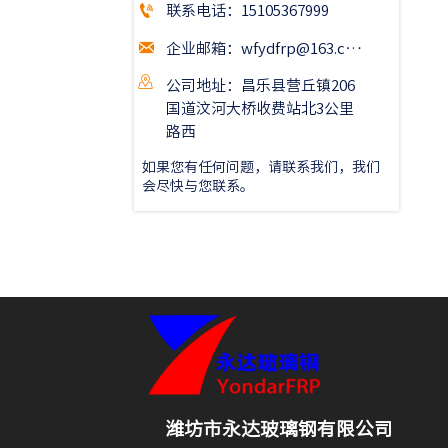

联系电话：15105367999

企业邮箱：wfydfrp@163.com

公司地址：昌乐县营丘镇206
国道汶河大桥收费站北3公里
路西
如果您有任何问题，请联系我们，我们
会尽快与您联系。
潍坊市永达玻璃钢有限公司