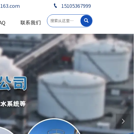

163.com
15105367999

AQ
联系我们
