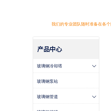
我们的专业团队随时准备在各个
产品中心
玻璃钢冷却塔

玻璃钢泵站
玻璃钢管道
