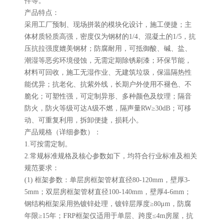
件等。
产品特点：
采用工厂预制、现场拼装的模块化设计，施工便捷；主
体材质轻质高强，密度仅为钢材的1/4、混凝土的1/5，抗
压抗拉强度媲美钢材；防腐耐用，可抵御酸、碱、盐、
潮湿等恶劣环境侵蚀，无需定期除锈刷漆；环保节能，
材料可回收，施工无湿作业、无建筑垃圾，保温隔热性
能优异；抗老化、抗紫外线，长期户外使用不褪色、不
脆化；可塑性强，可定制异形、多种颜色及纹理；隔音
防火，防火等级可达A级不燃，隔声量RW≥30dB；可移
动、可重复利用，拆卸便捷，损耗小。
产品规格（详细参数）：
1.可按需定制。
2.常规标准规格及核心参数如下，均符合行业标准及相关
规范要求：
(1) 框架参数：单层房框架管材直径80-120mm，壁厚3-
5mm；双层房框架管材直径100-140mm，壁厚4-6mm；
钢结构框架采用热镀锌处理，镀锌层厚度≥80μm，防腐
年限≥15年；FRP框架仅适用于单层、跨度≤4m房屋，抗