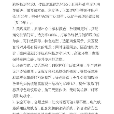
彩钢板房的1/3、传统砖混建筑的1/5；且修补处理后无明
显痕迹，修复成本低、速度快，正常维护下整体使用寿
命15-20年，部分**配置可达25年，远优于传统彩钢板房
（5-10年）。
5. 美观实用，质感出众：板材颜色、纹理可定制，搭配
钢化玻璃门窗，透光率≥80%，打破传统板房简陋压抑的
印象，可打造异形、特色造型，适配商业展示、景区配
套等对外观有要求的场景；同时保温隔热、隔音性能优
异，室内温差比传统彩钢板房小5-8℃，高速环境下也能
保持室内安静，提升使用舒适度。
6. 环保节能，契合趋势：FRP材料可回收利用，生产过程
无污染物排放，无挥发性和易腐蚀性物质，夹层保温板
材填充无氟聚脂泡沫塑料，绿色环保；全生命周期碳排
放量约为传统钢筋混凝土结构的1/3至1/2，契合“双碳”目
标及绿色建筑理念，施工无湿作业、无建筑垃圾，对环
境影响极小。
7. 安全可靠，合规达标：防火等级可达A级不燃，电气线
路采用阻燃线管，配套完善的消防系统，符合消防安全