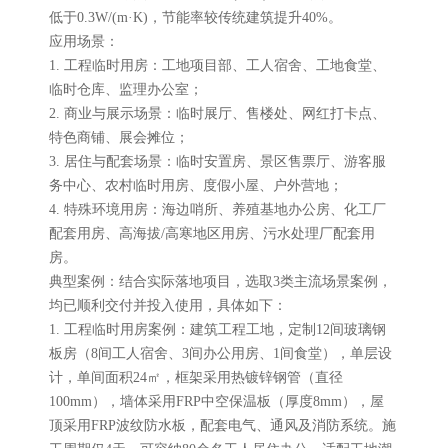
低于0.3W/(m·K)，节能率较传统建筑提升40%。
应用场景：
1. 工程临时用房：工地项目部、工人宿舍、工地食堂、
临时仓库、监理办公室；
2. 商业与展示场景：临时展厅、售楼处、网红打卡点、
特色商铺、展会摊位；
3. 居住与配套场景：临时安置房、景区售票厅、游客服
务中心、农村临时用房、度假小屋、户外营地；
4. 特殊环境用房：海边哨所、养殖基地办公房、化工厂
配套用房、高海拔/高寒地区用房、污水处理厂配套用
房。
典型案例：结合实际落地项目，选取3类主流场景案例，
均已顺利交付并投入使用，具体如下：
1. 工程临时用房案例：建筑工程工地，定制12间玻璃钢
板房（8间工人宿舍、3间办公用房、1间食堂），单层设
计，单间面积24㎡，框架采用热镀锌钢管（直径
100mm），墙体采用FRP中空保温板（厚度8mm），屋
顶采用FRP波纹防水板，配套电气、通风及消防系统。施