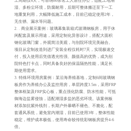
工周期仅4天，可容纳80余名工人居住办公，适配工地潮
湿、多粉尘环境，防腐耐用，后期可整体搬迁至下一工
地重复利用，大幅降低施工成本，目前已稳定使用2年，
无生锈、漏水等问题。
2. . 商业展示案例：玻璃幕集装箱式玻璃钢板房，用于休
闲配套及展示用途，采用定制化异形设计，搭配大面积
钢化玻璃门窗，外观简洁美观，与别院环境完美融合。
项目从定制改造到进厂安装全程仅耗时7天，实现极速交
付，投入使用后凭借透光性强、颜值高的优势，成为别
院特色打卡点，同时具备良好的保温隔热性能，满足长
期使用需求。
3. 特殊环境用房案例：某沿海养殖基地，定制6间玻璃钢
板房作为养殖办公及监控用房，单层跨度3.5m，采用FRP
整体框架及FRP实心板，重点强化防腐、防水性能，可抵
御海边盐雾侵蚀，适配潮湿多盐的恶劣环境。该案例板
材添加抗紫外线剂，长期户外暴晒不褪色、不脆化，配
套通风系统，避免室内潮湿，目前已使用3年，整体性能
稳定，维护成本极低，使用寿命较传统彩钢板房提升4-6
倍。