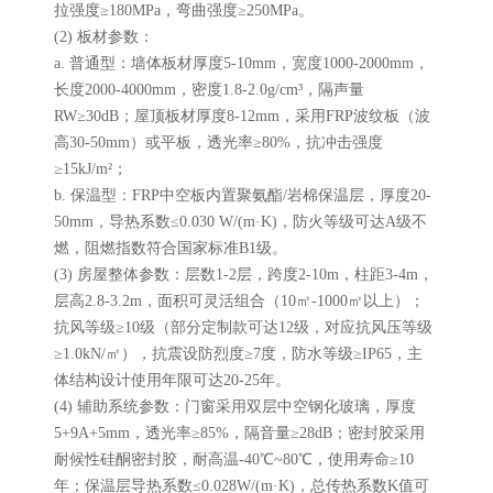
拉强度≥180MPa，弯曲强度≥250MPa。
(2) 板材参数：
a. 普通型：墙体板材厚度5-10mm，宽度1000-2000mm，
长度2000-4000mm，密度1.8-2.0g/cm³，隔声量
RW≥30dB；屋顶板材厚度8-12mm，采用FRP波纹板（波
高30-50mm）或平板，透光率≥80%，抗冲击强度
≥15kJ/m²；
b. 保温型：FRP中空板内置聚氨酯/岩棉保温层，厚度20-
50mm，导热系数≤0.030 W/(m·K)，防火等级可达A级不
燃，阻燃指数符合国家标准B1级。
(3) 房屋整体参数：层数1-2层，跨度2-10m，柱距3-4m，
层高2.8-3.2m，面积可灵活组合（10㎡-1000㎡以上）；
抗风等级≥10级（部分定制款可达12级，对应抗风压等级
≥1.0kN/㎡），抗震设防烈度≥7度，防水等级≥IP65，主
体结构设计使用年限可达20-25年。
(4) 辅助系统参数：门窗采用双层中空钢化玻璃，厚度
5+9A+5mm，透光率≥85%，隔音量≥28dB；密封胶采用
耐候性硅酮密封胶，耐高温-40℃~80℃，使用寿命≥10
年；保温层导热系数≤0.028W/(m·K)，总传热系数K值可