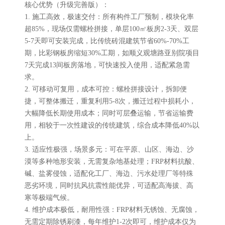
核心优势（升级完善版）：
1. 施工高效，极速交付：所有构件工厂预制，模块化率
超85%，现场仅需螺栓拼接，单层100㎡板房2-3天、双层
5-7天即可安装完成，比传统砖混建筑节省60%-70%工
期，比彩钢板房缩短30%工期，如顺义观塘路亚别院项目
7天完成13间板房落地，可快速投入使用，适配紧急需
求。
2. 可移动可复用，成本可控：螺栓拼接设计，拆卸便
捷，可整体搬迁，重复利用5-8次，搬迁过程中损耗小，
大幅降低长期使用成本；同时可层叠运输，节省运输费
用，相较于一次性建设的传统建筑，综合成本降低40%以
上。
3. 适应性极强，场景多元：可在平原、山区、海边、沙
漠等多种地形安装，无需复杂地基处理；FRP材料抗酸、
碱、盐雾侵蚀，适配化工厂、海边、污水处理厂等特殊
恶劣环境，同时抗风抗震性能优异，可适配高海拔、高
寒等极端气候。
4. 维护成本极低，耐用性强：FRP材料无锈蚀、无腐蚀，
无需定期除锈刷漆，每年维护1-2次即可，维护成本仅为