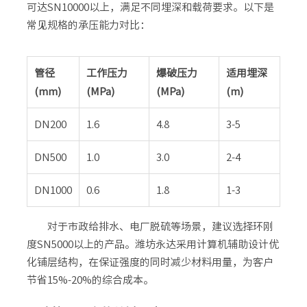
可达SN10000以上，满足不同埋深和载荷要求。以下是
常见规格的承压能力对比：
管径
工作压力
爆破压力
适用埋深
(mm)
(MPa)
(MPa)
(m)
DN200
1.6
4.8
3-5
DN500
1.0
3.0
2-4
DN1000
0.6
1.8
1-3
对于市政给排水、电厂脱硫等场景，建议选择环刚
度SN5000以上的产品。潍坊永达采用计算机辅助设计优
化铺层结构，在保证强度的同时减少材料用量，为客户
节省15%-20%的综合成本。