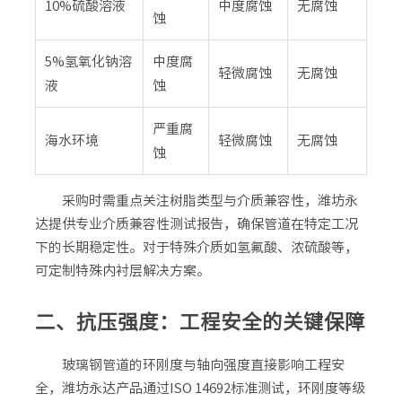
10%硫酸溶液
中度腐蚀
无腐蚀
蚀
5%氢氧化钠溶
中度腐
轻微腐蚀
无腐蚀
液
蚀
严重腐
海水环境
轻微腐蚀
无腐蚀
蚀
采购时需重点关注树脂类型与介质兼容性，潍坊永
达提供专业介质兼容性测试报告，确保管道在特定工况
下的长期稳定性。对于特殊介质如氢氟酸、浓硫酸等，
可定制特殊内衬层解决方案。
二、抗压强度：工程安全的关键保障
玻璃钢管道的环刚度与轴向强度直接影响工程安
全，潍坊永达产品通过ISO 14692标准测试，环刚度等级