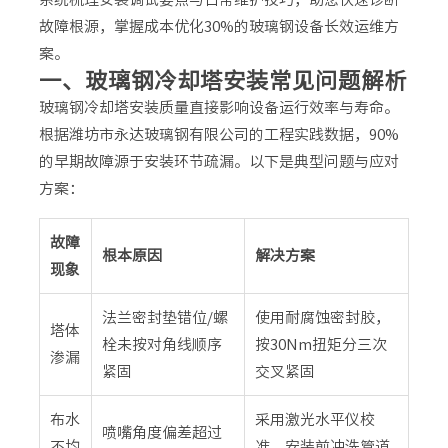
故障根源，掌握成本优化30%的玻璃钢设备长效运维方
案。
一、玻璃钢冷却塔安装常见问题解析
玻璃钢冷却塔安装质量直接影响设备运行效率与寿命。
根据潍坊市永达玻璃钢有限公司的工程实践数据，90%
的早期故障源于安装环节疏漏。以下是典型问题与应对
方案：
故障
根本原因
解决方案
现象
法兰密封垫错位/螺
使用耐腐蚀密封胶，
塔体
栓未按对角线顺序
按30Nm扭矩分三次
渗漏
紧固
交叉紧固
布水
采用激光水平仪校
喷嘴角度偏差超过
不均
准，安装前冲洗管道