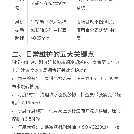
5°或存在杂物堵塞
匀
系统
风机
叶轮动平衡未达标
现场做动平衡测试，
振动
或联轴器对中误差
使用百分表调整同心
超标
>0.05mm
度
二、日常维护的五大关键点
科学的维护计划可延长
玻璃钢冷却塔使用寿命
至15年以
上。建议按以下周期执行关键维护动作：
每日检查：记录进出水温差（正常值4-6℃）、观察
布水旋转情况
月度维护：清理收水器飘散物，检查皮带张紧度（挠
度应≤16mm）
季度深度维护：使用高压水枪逆向冲洗填料层，压力
控制在3-5MPa
年度大修：更换减速机润滑油（ISO VG220级），检