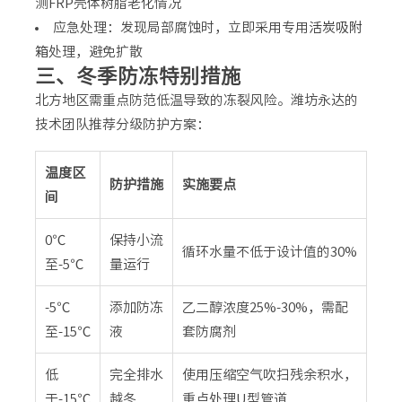
测FRP壳体树脂老化情况
应急处理：发现局部腐蚀时，立即采用专用
活炭吸附
箱
处理，避免扩散
三、冬季防冻特别措施
北方地区需重点防范低温导致的冻裂风险。潍坊永达的
技术团队推荐分级防护方案：
温度区
防护措施
实施要点
间
0℃
保持小流
循环水量不低于设计值的30%
至-5℃
量运行
-5℃
添加防冻
乙二醇浓度25%-30%，需配
至-15℃
液
套防腐剂
低
完全排水
使用压缩空气吹扫残余积水，
于-15℃
越冬
重点处理U型管道